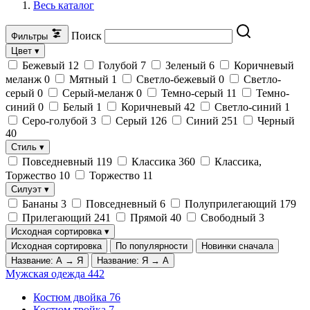
Весь каталог
Поиск
Фильтры
Цвет
▾
Бежевый
12
Голубой
7
Зеленый
6
Коричневый
меланж
0
Мятный
1
Светло-бежевый
0
Светло-
серый
0
Серый-меланж
0
Темно-серый
11
Темно-
синий
0
Белый
1
Коричневый
42
Светло-синий
1
Серо-голубой
3
Серый
126
Синий
251
Черный
40
Стиль
▾
Повседневный
119
Классика
360
Классика,
Торжество
10
Торжество
11
Силуэт
▾
Бананы
3
Повседневный
6
Полуприлегающий
179
Прилегающий
241
Прямой
40
Свободный
3
Исходная сортировка
▾
Исходная сортировка
По популярности
Новинки сначала
Название: А → Я
Название: Я → А
Мужская одежда
442
Костюм двойка
76
Костюм тройка
7