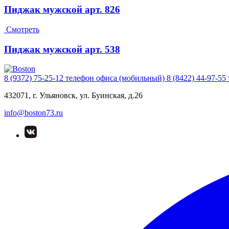
Пиджак мужской арт. 826
Смотреть
Пиджак мужской арт. 538
8 (9372) 75-25-12
телефон офиса (мобильный)
8 (8422) 44-97-55
432071, г. Ульяновск, ул. Буинская, д.26
info@boston73.ru