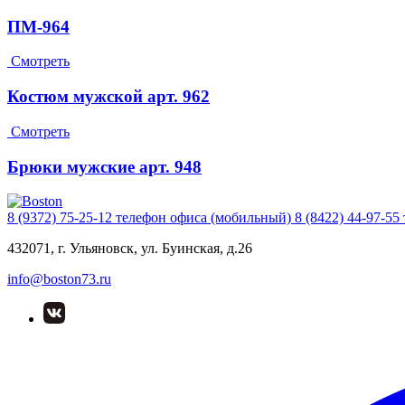
ПМ-964
Смотреть
Костюм мужской арт. 962
Смотреть
Брюки мужские арт. 948
8 (9372) 75-25-12
телефон офиса (мобильный)
8 (8422) 44-97-55
432071, г. Ульяновск, ул. Буинская, д.26
info@boston73.ru