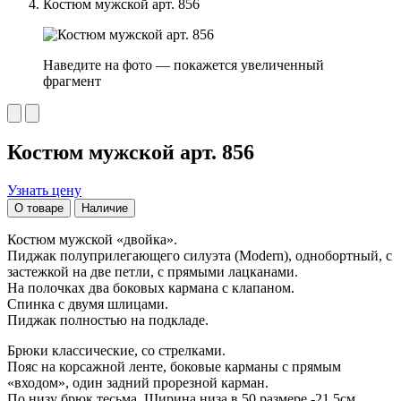
Костюм мужской арт. 856
Наведите на фото — покажется увеличенный
фрагмент
Костюм мужской арт. 856
Узнать цену
О товаре
Наличие
Костюм мужской «двойка».
Пиджак полуприлегающего силуэта (Modern), однобортный, с
застежкой на две петли, с прямыми лацканами.
На полочках два боковых кармана с клапаном.
Спинка с двумя шлицами.
Пиджак полностью на подкладе.
Брюки классические, со стрелками.
Пояс на корсажной ленте, боковые карманы с прямым
«входом», один задний прорезной карман.
По низу брюк тесьма. Ширина низа в 50 размере -21,5см.