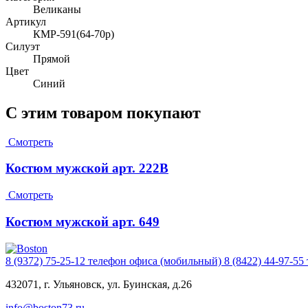
Великаны
Артикул
КМР-591(64-70р)
Силуэт
Прямой
Цвет
Синий
С этим товаром покупают
Смотреть
Костюм мужской арт. 222В
Смотреть
Костюм мужской арт. 649
8 (9372) 75-25-12
телефон офиса (мобильный)
8 (8422) 44-97-55
432071, г. Ульяновск, ул. Буинская, д.26
info@boston73.ru