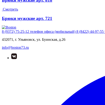
Брюки мужские арт. 818
Смотреть
Брюки мужские арт. 721
8 (9372) 75-25-12
телефон офиса (мобильный)
8 (8422) 44-97-55
432071, г. Ульяновск, ул. Буинская, д.26
info@boston73.ru