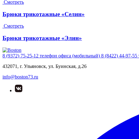
Смотреть
Брюки трикотажные «Селин»
Смотреть
Брюки трикотажные «Элин»
8 (9372) 75-25-12
телефон офиса (мобильный)
8 (8422) 44-97-55
432071, г. Ульяновск, ул. Буинская, д.26
info@boston73.ru