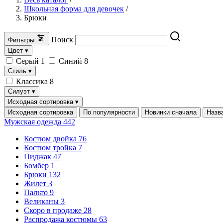
Школьная форма для девочек
/
Брюки
Поиск
Фильтры
Цвет
▾
Серый
1
Синий
8
Стиль
▾
Классика
8
Силуэт
▾
Исходная сортировка
▾
Исходная сортировка
По популярности
Новинки сначала
Назв
Мужская одежда
442
Костюм двойка
76
Костюм тройка
7
Пиджак
47
Бомбер
1
Брюки
132
Жилет
3
Пальто
9
Великаны
3
Скоро в продаже
28
Распродажа костюмы
63