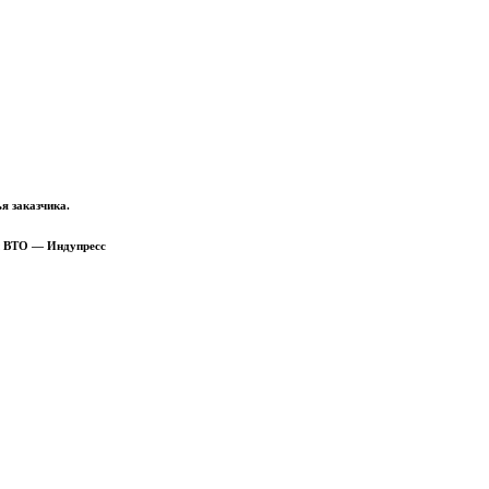
я заказчика.
й ВТО — Индупресс