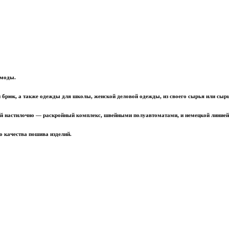
 моды.
брюк, а также одежды для школы, женской деловой одежды, из своего сырья или сырь
 настилочно — раскройный комплекс, швейными полуавтоматами, и немецкой линие
о качества пошива изделий.